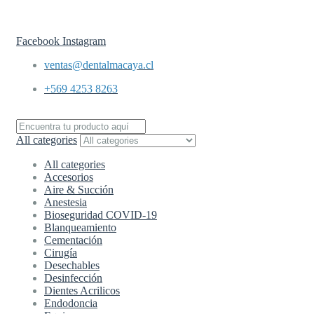
Envíos a todo
Chile en 24 hrs.
Facebook
Instagram
ventas@dentalmacaya.cl
+569 4253 8263
All categories
All categories
Accesorios
Aire & Succión
Anestesia
Bioseguridad COVID-19
Blanqueamiento
Cementación
Cirugía
Desechables
Desinfección
Dientes Acrilicos
Endodoncia