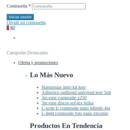
Contraseña
*
Iniciar sesión
Olvidé mi contraseña
0
$0
Categorías Destacadas
Oferta y promociones
Lo Más Nuevo
Harmonize intro kit kerr
Adhesivo optibond universal kerr 5ml
3m espe composite z250
3m espe discos sof-lex bolsa
L-xcite lc composite nano hibrido 4gr
L-light composite foto nano zirconio
Productos En Tendencia