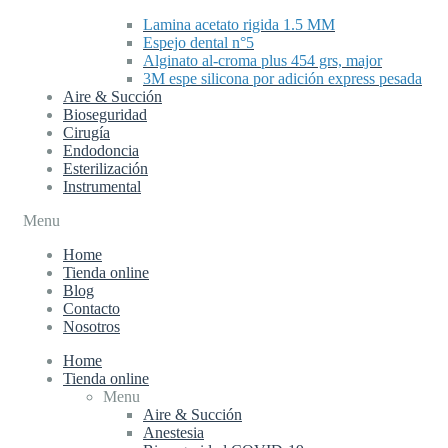
Lamina acetato rigida 1.5 MM
Espejo dental n°5
Alginato al-croma plus 454 grs, major
3M espe silicona por adición express pesada
Aire & Succión
Bioseguridad
Cirugía
Endodoncia
Esterilización
Instrumental
Menu
Home
Tienda online
Blog
Contacto
Nosotros
Home
Tienda online
Menu
Aire & Succión
Anestesia