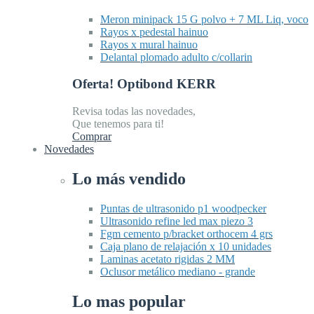
Meron minipack 15 G polvo + 7 ML Liq, voco
Rayos x pedestal hainuo
Rayos x mural hainuo
Delantal plomado adulto c/collarin
Oferta! Optibond KERR
Revisa todas las novedades,
Que tenemos para ti!
Comprar
Novedades
Lo más vendido
Puntas de ultrasonido p1 woodpecker
Ultrasonido refine led max piezo 3
Fgm cemento p/bracket orthocem 4 grs
Caja plano de relajación x 10 unidades
Laminas acetato rigidas 2 MM
Oclusor metálico mediano - grande
Lo mas popular