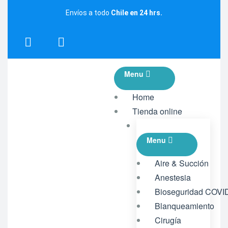
Envíos a todo
Chile en 24 hrs.
Menu
Home
Tienda online
Menu
Aire & Succión
Anestesia
Bioseguridad COVI
Blanqueamiento
Cirugía