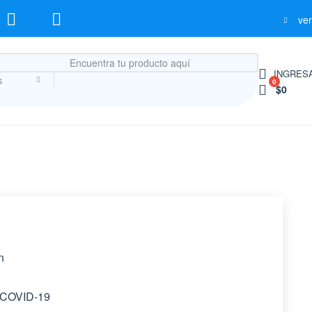
ve
INGRESA
s
0
$0
n
 COVID-19