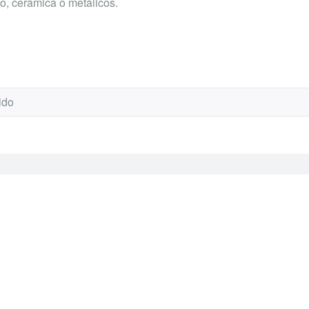
ono, cerámica o metálicos.
ido