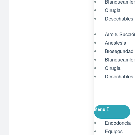
Blanqueamie
Cirugía
Desechables
Aire & Succió
Anestesia
Bioseguridad
Blanqueamie
Cirugía
Desechables
Menu
Endodoncia
Equipos