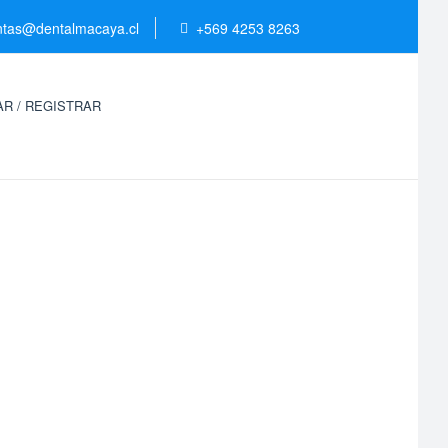
ntas@dentalmacaya.cl
+569 4253 8263
R / REGISTRAR