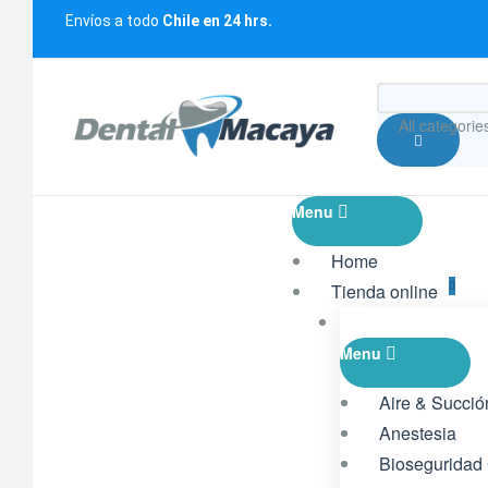
Envíos a todo
Chile en 24 hrs.
All categorie
Menu
Home
Tienda online
Menu
Aire & Succió
Anestesia
Bioseguridad