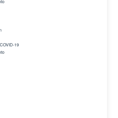
nto
n
 COVID-19
nto