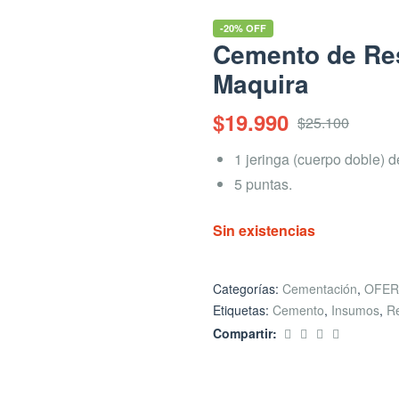
-20% OFF
Cemento de Res
Maquira
$
19.990
$
25.100
1 jeringa (cuerpo doble) d
5 puntas.
Sin existencias
Categorías:
Cementación
,
OFER
Etiquetas:
Cemento
,
Insumos
,
R
Compartir: