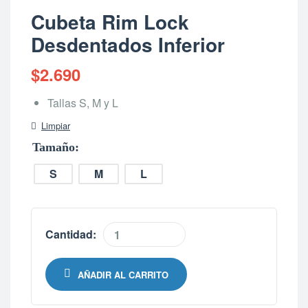
Cubeta Rim Lock
Desdentados Inferior
$
2.690
Tallas S, M y L
Limpiar
Tamaño
S
M
L
Cantidad:
AÑADIR AL CARRITO