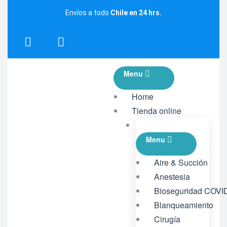
Envíos a todo
Chile en 24 hrs.
Menu
Home
Tienda online
Menu
Aire & Succión
Anestesia
Bioseguridad COVI
Blanqueamiento
Cirugía