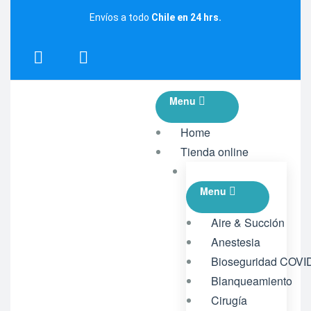
Envíos a todo
Chile en 24 hrs.
Menu
Home
Tienda online
Menu
Aire & Succión
Anestesia
Bioseguridad COVI
Blanqueamiento
Cirugía