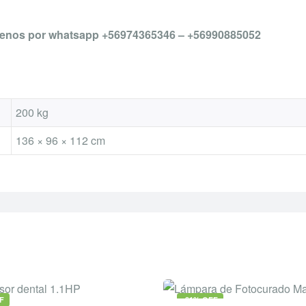
enos por whatsapp +56974365346 – +56990885052
200 kg
136 × 96 × 112 cm
F
-31% OFF