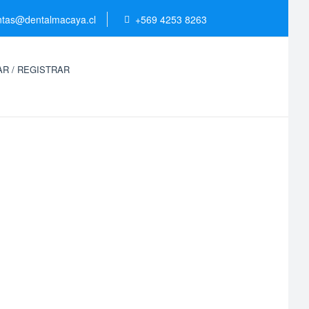
ntas@dentalmacaya.cl
+569 4253 8263
R / REGISTRAR