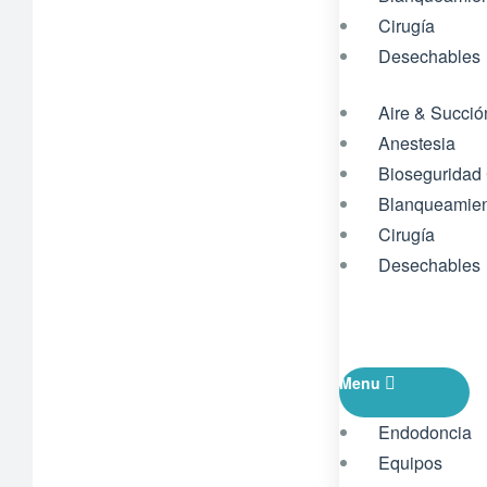
Cirugía
Desechables
Aire & Succió
Anestesia
Bioseguridad
Blanqueamie
Cirugía
Desechables
Menu
Endodoncia
Equipos