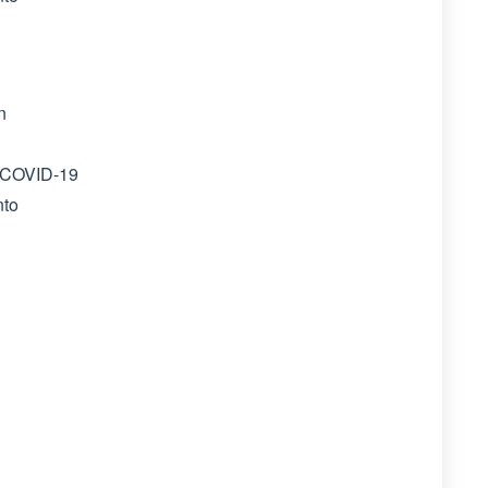
n
 COVID-19
nto