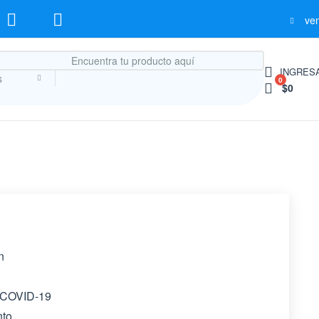
ve
INGRESA
s
0
$0
n
 COVID-19
nto