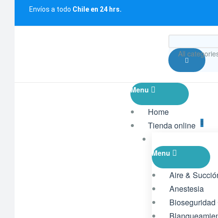
Envíos a todo
Chile en 24 hrs.
All categorie
Menu
Home
Tienda online
Menu
Aire & Succió
Anestesia
Bioseguridad
Blanqueamie