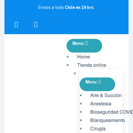
Envíos a todo
Chile en 24 hrs.
Menu
Home
Tienda online
Menu
Aire & Succión
Anestesia
Bioseguridad COVI
Blanqueamiento
Cirugía