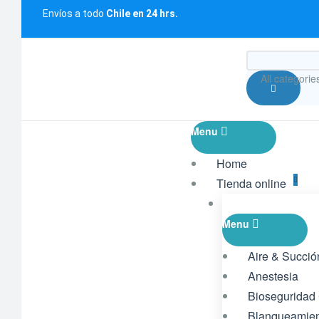
Envíos a todo
Chile en 24 hrs.
All categorie
Menu
Home
Tienda online
Menu
Aire & Succió
Anestesia
Bioseguridad
Blanqueamie