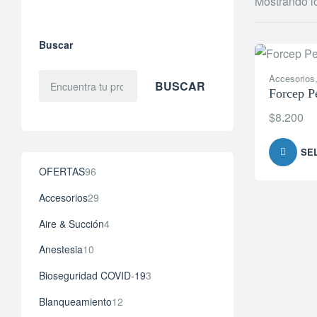
Mostrando l
Buscar
Accesorios
BUSCAR
Forcep Pe
$
8.200
SE
OFERTAS
96
Accesorios
29
Aire & Succión
4
Anestesia
10
Bioseguridad COVID-19
3
Blanqueamiento
12