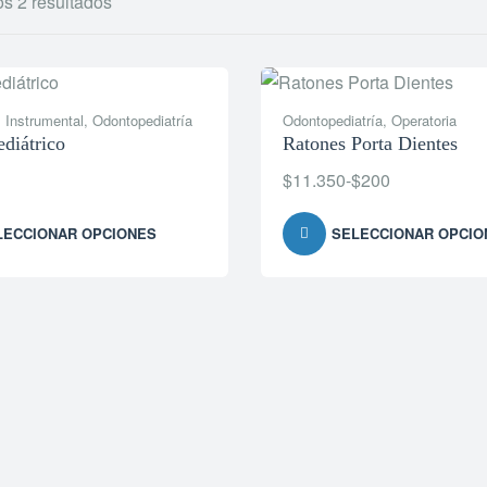
os 2 resultados
,
Instrumental
,
Odontopediatría
Odontopediatría
,
Operatoria
diátrico
Ratones Porta Dientes
$
11.350
-
$
200
LECCIONAR OPCIONES
SELECCIONAR OPCIO