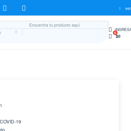
ve
INGRESA
s
0
$0
n
 COVID-19
nto