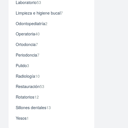
Laboratorio
53
Limpieza e higiene bucal
7
Odontopediatría
2
Operatoria
40
Ortodoncia
7
Periodoncia
7
Pulido
3
Radiología
10
Restauración
53
Rotatorios
12
Sillones dentales
13
Yesos
1