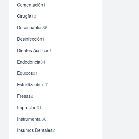
Cementación
11
Cirugía
13
Desechables
36
Desinfección
1
Dientes Acrilicos
1
Endodoncia
34
Equipos
31
Esterilización
17
Fresas
2
Impresión
31
Instrumental
66
Insumos Dentales
2