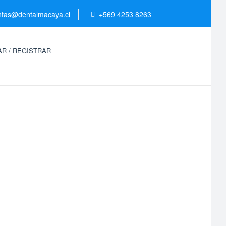
ntas@dentalmacaya.cl
+569 4253 8263
R / REGISTRAR