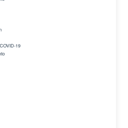
n
 COVID-19
nto