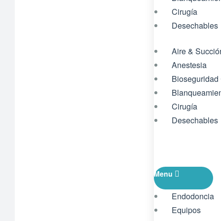
Cirugía
Desechables
Aire & Succió
Anestesia
Bioseguridad
Blanqueamie
Cirugía
Desechables
Menu
Endodoncia
Equipos