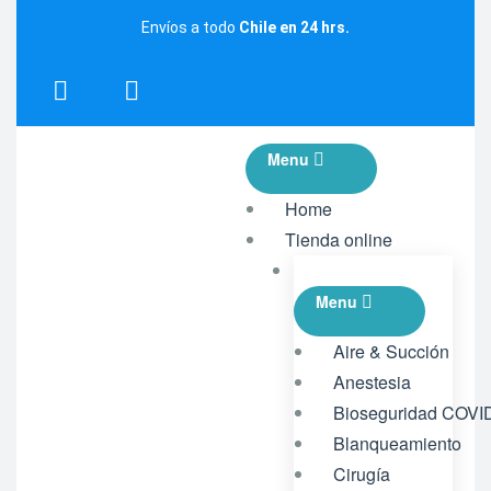
Envíos a todo
Chile en 24 hrs.
Menu
Home
Tienda online
Menu
Aire & Succión
Anestesia
Bioseguridad COVI
Blanqueamiento
Cirugía