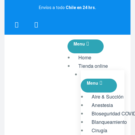
Envíos a todo
Chile en 24 hrs.
Menu
Home
Tienda online
Menu
Aire & Succión
Anestesia
Bioseguridad COVI
Blanqueamiento
Cirugía