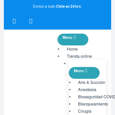
Envíos a todo
Chile en 24 hrs.
Menu
Home
Tienda online
Menu
Aire & Succión
Anestesia
Bioseguridad COVI
Blanqueamiento
Cirugía