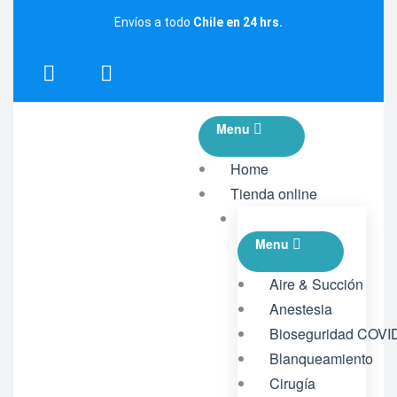
Envíos a todo
Chile en 24 hrs.
Menu
Home
Tienda online
Menu
Aire & Succión
Anestesia
Bioseguridad COVI
Blanqueamiento
Cirugía