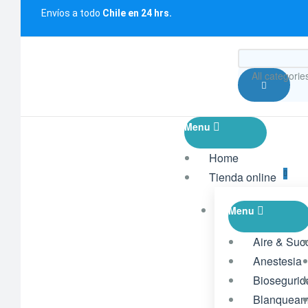
Envíos a todo
Chile en 24 hrs.
All categorie
Menu
Home
Tienda online
Menu
Aire & Suc
Anestesia
Bioseguri
Blanqueam