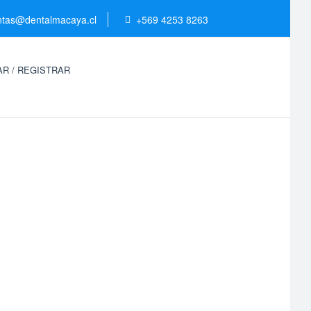
ntas@dentalmacaya.cl
+569 4253 8263
R / REGISTRAR