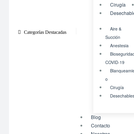
Cirugía
Desechabl
Aire &
Categorías Destacadas
Succión
Anestesia
Biosegurida
COVID-19
Blanqueami
o
Cirugía
Desechable
Blog
Contacto
Nosotros