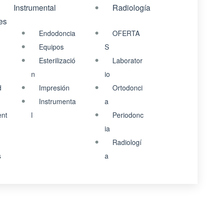
Instrumental
Radiología
es
Endodoncia
OFERTA
Equipos
S
Esterilizació
Laborator
n
io
d
Impresión
Ortodonci
Instrumenta
a
ent
l
Periodonc
ia
Radiologí
s
a