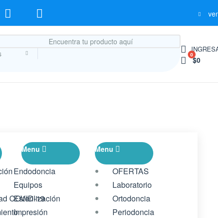
ve
INGRESA
s
0
$0
Menu
Menu
ción
Endodoncia
OFERTAS
Equipos
Laboratorio
dad COVID-19
Esterilización
Ortodoncia
iento
Impresión
Periodoncia