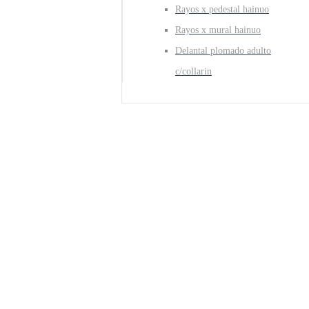
Rayos x pedestal hainuo
Rayos x mural hainuo
Delantal plomado adulto
c/collarin
Oferta! Optibo
KERR
Revisa todas las novedades,
Que tenemos para ti!
COMPRAR