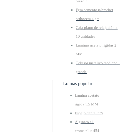
piezo 3
Fgm cemento p/bracket
orthocem 4 grs
Caja plano de relajación x
10 unidades
Laminas acetato rigidas 2
MM
Oclusor metálico mediano -
grande
Lo mas popular
Lamina acetato
rigida 1.5 MM
Espejo dental n°5
Alginato al-
croma plus 454