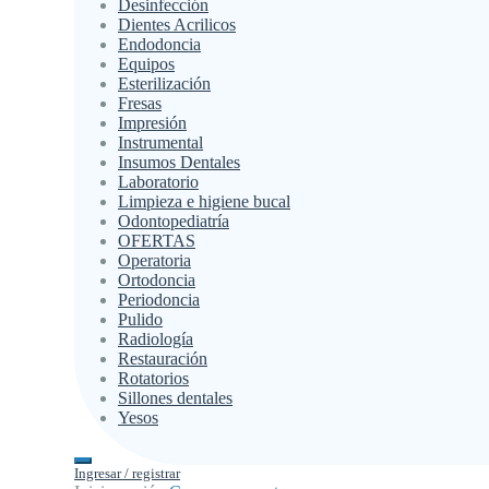
Desinfección
Dientes Acrilicos
Endodoncia
Equipos
Esterilización
Fresas
Impresión
Instrumental
Insumos Dentales
Laboratorio
Limpieza e higiene bucal
Odontopediatría
OFERTAS
Operatoria
Ortodoncia
Periodoncia
Pulido
Radiología
Restauración
Rotatorios
Sillones dentales
Yesos
Ingresar / registrar