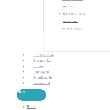
grs, major
3M espe silicona
por adición
express pesada
Aire & Succión
Bioseguridad
Cirugía
Endodoncia
Esterilización
Instrumental
Menu
Home