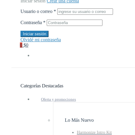
Iniciar sesión
Crear una cuenta
Usuario o correo
*
Contraseña
*
Iniciar sesión
Olvidé mi contraseña
0
$0
Categorías Destacadas
Oferta y promociones
Lo Más Nuevo
Harmonize Intro Kit