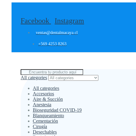
Facebook
Instagram
ventas@dentalmacaya.cl
+569 4253 8263
All categories
All categories
Accesorios
Aire & Succión
Anestesia
Bioseguridad COVID-19
Blanqueamiento
Cementación
Cirugía
Desechables