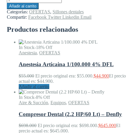
Añadir al carrito
Categorías:
OFERTAS
,
Sillones dentales
Compartir:
Facebook
Twitter
Linkedin
Email
Productos relacionados
In Stock
-18% Off
Anestesia
,
OFERTAS
Anestesia Articaina 1/100.000 4% DFL
$
55.000
El precio original era: $55.000.
$
44.900
El precio
actual es: $44.900.
Añadir al carrito
In Stock
-8% Off
Aire & Succión
,
Equipos
,
OFERTAS
Compresor Dental (2.2 HP/60 Lt) – Denfly
$
698.000
El precio original era: $698.000.
$
645.000
El
precio actual es: $645.000.