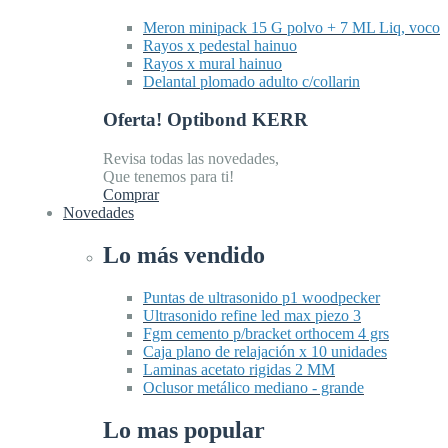
Meron minipack 15 G polvo + 7 ML Liq, voco
Rayos x pedestal hainuo
Rayos x mural hainuo
Delantal plomado adulto c/collarin
Oferta! Optibond KERR
Revisa todas las novedades,
Que tenemos para ti!
Comprar
Novedades
Lo más vendido
Puntas de ultrasonido p1 woodpecker
Ultrasonido refine led max piezo 3
Fgm cemento p/bracket orthocem 4 grs
Caja plano de relajación x 10 unidades
Laminas acetato rigidas 2 MM
Oclusor metálico mediano - grande
Lo mas popular