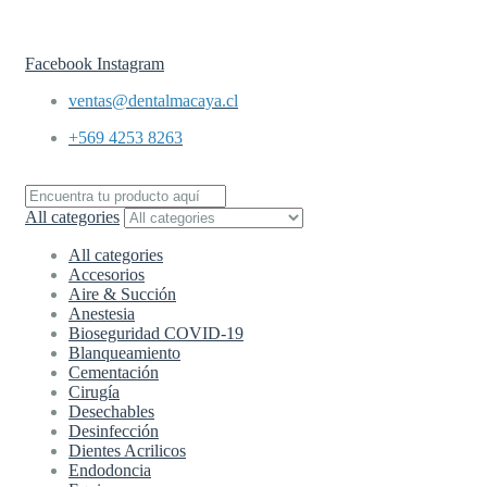
Envíos a todo
Chile en 24 hrs.
Facebook
Instagram
ventas@dentalmacaya.cl
+569 4253 8263
All categories
All categories
Accesorios
Aire & Succión
Anestesia
Bioseguridad COVID-19
Blanqueamiento
Cementación
Cirugía
Desechables
Desinfección
Dientes Acrilicos
Endodoncia