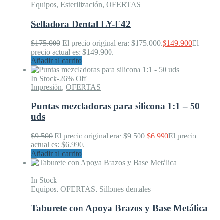
Equipos
,
Esterilización
,
OFERTAS
Selladora Dental LY-F42
$
175.000
El precio original era: $175.000.
$
149.900
El
precio actual es: $149.900.
Añadir al carrito
In Stock
-26% Off
Impresión
,
OFERTAS
Puntas mezcladoras para silicona 1:1 – 50
uds
$
9.500
El precio original era: $9.500.
$
6.990
El precio
actual es: $6.990.
Añadir al carrito
In Stock
Equipos
,
OFERTAS
,
Sillones dentales
Taburete con Apoya Brazos y Base Metálica