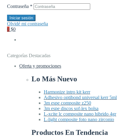
Contraseña
*
Iniciar sesión
Olvidé mi contraseña
0
$0
Categorías Destacadas
Oferta y promociones
Lo Más Nuevo
Harmonize intro kit kerr
Adhesivo optibond universal kerr 5ml
3m espe composite z250
3m espe discos sof-lex bolsa
L-xcite lc composite nano hibrido 4gr
L-light composite foto nano zirconio
Productos En Tendencia