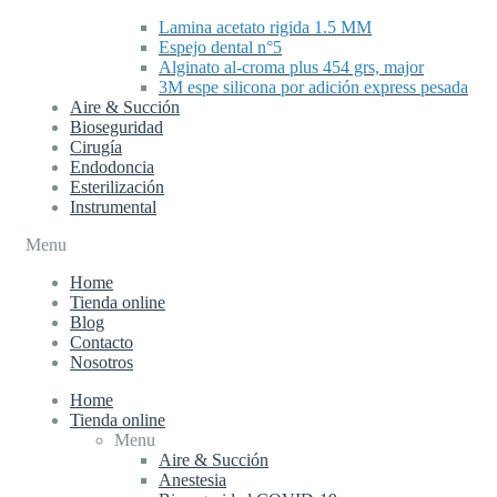
Lamina acetato rigida 1.5 MM
Espejo dental n°5
Alginato al-croma plus 454 grs, major
3M espe silicona por adición express pesada
Aire & Succión
Bioseguridad
Cirugía
Endodoncia
Esterilización
Instrumental
Menu
Home
Tienda online
Blog
Contacto
Nosotros
Home
Tienda online
Menu
Aire & Succión
Anestesia