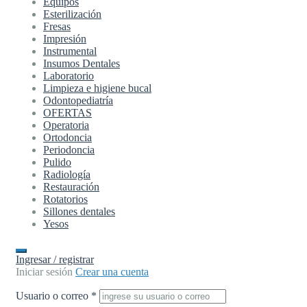
Equipos
Esterilización
Fresas
Impresión
Instrumental
Insumos Dentales
Laboratorio
Limpieza e higiene bucal
Odontopediatría
OFERTAS
Operatoria
Ortodoncia
Periodoncia
Pulido
Radiología
Restauración
Rotatorios
Sillones dentales
Yesos
Ingresar / registrar
Iniciar sesión
Crear una cuenta
Usuario o correo
*