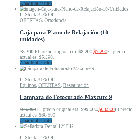
Añadir al carrito
In Stock
-35% Off
OFERTAS
,
Ortodoncia
Caja para Plano de Relajación (10
unidades)
$
8.200
El precio original era: $8.200.
$
5.290
El precio
actual es: $5.290.
Añadir al carrito
In Stock
-31% Off
Equipos
,
OFERTAS
,
Restauración
Lámpara de Fotocurado Maxcure 9
$
99.000
El precio original era: $99.000.
$
68.500
El precio
actual es: $68.500.
Añadir al carrito
In Stock
-14% Off