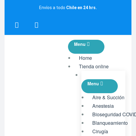
Envíos a todo
Chile en 24 hrs.
Menu
Home
Tienda online
Menu
Aire & Succión
Anestesia
Bioseguridad COVI
Blanqueamiento
Cirugía