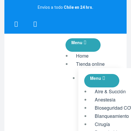
Envíos a todo
Chile en 24 hrs.
Menu
Home
Tienda online
Menu
Aire & Succión
Anestesia
Bioseguridad CO
Blanqueamiento
Cirugía