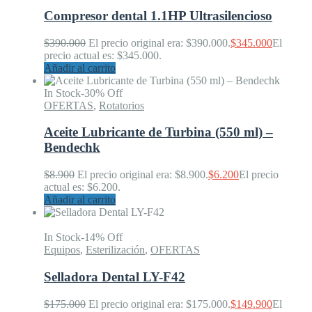
Compresor dental 1.1HP Ultrasilencioso
$
390.000
El precio original era: $390.000.
$
345.000
El
precio actual es: $345.000.
Añadir al carrito
In Stock
-30% Off
OFERTAS
,
Rotatorios
Aceite Lubricante de Turbina (550 ml) –
Bendechk
$
8.900
El precio original era: $8.900.
$
6.200
El precio
actual es: $6.200.
Añadir al carrito
In Stock
-14% Off
Equipos
,
Esterilización
,
OFERTAS
Selladora Dental LY-F42
$
175.000
El precio original era: $175.000.
$
149.900
El