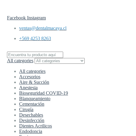
Envíos a todo
Chile en 24 hrs.
Facebook
Instagram
ventas@dentalmacaya.cl
+569 4253 8263
All categories
All categories
Accesorios
Aire & Succión
Anestesia
Bioseguridad COVID-19
Blanqueamiento
Cementación
Cirugía
Desechables
Desinfección
Dientes Acrilicos
Endodoncia