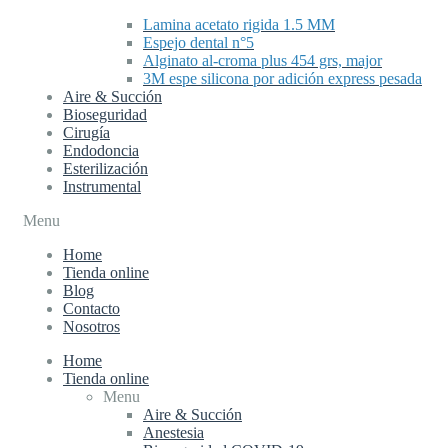
Lamina acetato rigida 1.5 MM
Espejo dental n°5
Alginato al-croma plus 454 grs, major
3M espe silicona por adición express pesada
Aire & Succión
Bioseguridad
Cirugía
Endodoncia
Esterilización
Instrumental
Menu
Home
Tienda online
Blog
Contacto
Nosotros
Home
Tienda online
Menu
Aire & Succión
Anestesia