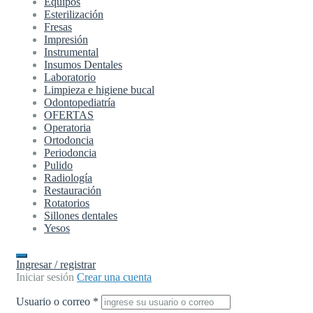
Equipos
Esterilización
Fresas
Impresión
Instrumental
Insumos Dentales
Laboratorio
Limpieza e higiene bucal
Odontopediatría
OFERTAS
Operatoria
Ortodoncia
Periodoncia
Pulido
Radiología
Restauración
Rotatorios
Sillones dentales
Yesos
Ingresar / registrar
Iniciar sesión
Crear una cuenta
Usuario o correo
*