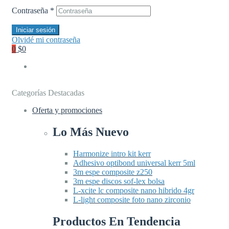
Contraseña
*
Iniciar sesión
Olvidé mi contraseña
0
$0
Categorías Destacadas
Oferta y promociones
Lo Más Nuevo
Harmonize intro kit kerr
Adhesivo optibond universal kerr 5ml
3m espe composite z250
3m espe discos sof-lex bolsa
L-xcite lc composite nano hibrido 4gr
L-light composite foto nano zirconio
Productos En Tendencia