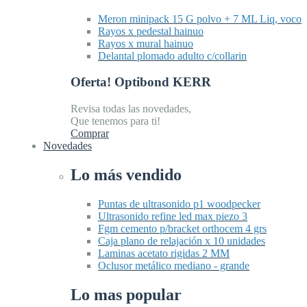
Meron minipack 15 G polvo + 7 ML Liq, voco
Rayos x pedestal hainuo
Rayos x mural hainuo
Delantal plomado adulto c/collarin
Oferta! Optibond KERR
Revisa todas las novedades,
Que tenemos para ti!
Comprar
Novedades
Lo más vendido
Puntas de ultrasonido p1 woodpecker
Ultrasonido refine led max piezo 3
Fgm cemento p/bracket orthocem 4 grs
Caja plano de relajación x 10 unidades
Laminas acetato rigidas 2 MM
Oclusor metálico mediano - grande
Lo mas popular