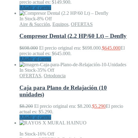
precio actual es: $149.900.
Añadir al carrito
In Stock
-8% Off
Aire & Succión
,
Equipos
,
OFERTAS
Compresor Dental (2.2 HP/60 Lt) – Denfly
$
698.000
El precio original era: $698.000.
$
645.000
El
precio actual es: $645.000.
Añadir al carrito
In Stock
-35% Off
OFERTAS
,
Ortodoncia
Caja para Plano de Relajación (10
unidades)
$
8.200
El precio original era: $8.200.
$
5.290
El precio
actual es: $5.290.
Añadir al carrito
In Stock
-16% Off