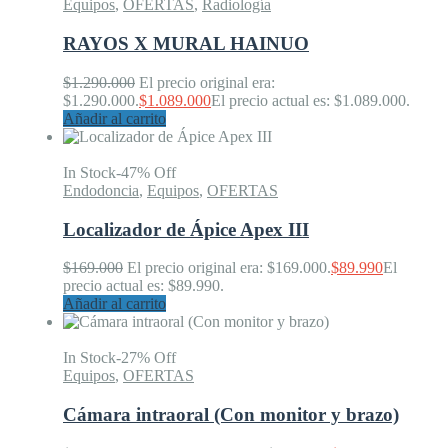
Equipos
,
OFERTAS
,
Radiología
RAYOS X MURAL HAINUO
$
1.290.000
El precio original era:
$1.290.000.
$
1.089.000
El precio actual es: $1.089.000.
Añadir al carrito
In Stock
-47% Off
Endodoncia
,
Equipos
,
OFERTAS
Localizador de Ápice Apex III
$
169.000
El precio original era: $169.000.
$
89.990
El
precio actual es: $89.990.
Añadir al carrito
In Stock
-27% Off
Equipos
,
OFERTAS
Cámara intraoral (Con monitor y brazo)